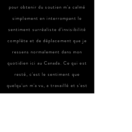
pour obtenir du soutien m'a calmé
simplement en interrompant le
sentiment surréaliste d'invisibilité
complète et de déplacement que je
ressens normalement dans mon
quotidien ici au Canada. Ce qui est
resté, c'est le sentiment que
quelqu'un m'a vu, a travaillé et s'est
soucié de m'entendre, et a brisé cet
isolement pour cette époque en
étant sincèrement «présent» et en
étant là. Merci… Vous m'avez donné