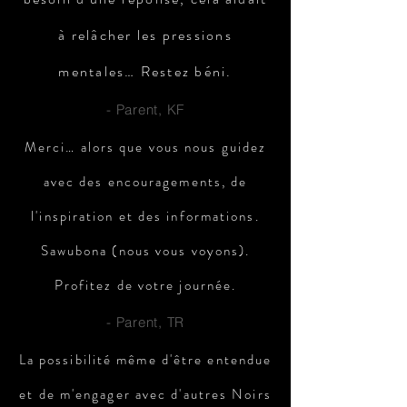
à relâcher les pressions
mentales… Restez béni.
- Parent, KF
Merci… alors que vous nous guidez
avec des encouragements, de
l'inspiration et des informations.
Sawubona (nous vous voyons).
Profitez de votre journée.
- Parent, TR
La possibilité même d'être entendue
et de m'engager avec d'autres Noirs