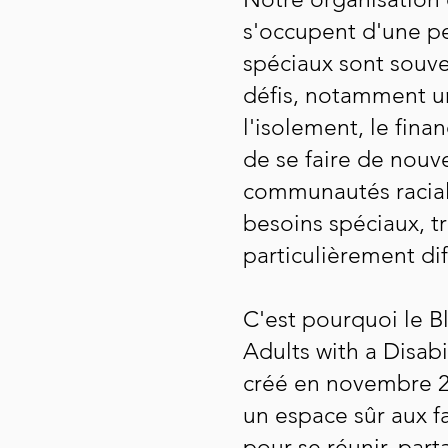
s'occupent d'une p
spéciaux sont souv
défis, notamment u
l'isolement, le fina
de se faire de nouv
communautés raciali
besoins spéciaux, tr
particulièrement diff
C'est pourquoi le B
Adults with a Disab
créé en novembre 20
un espace sûr aux f
pour se réunir, par