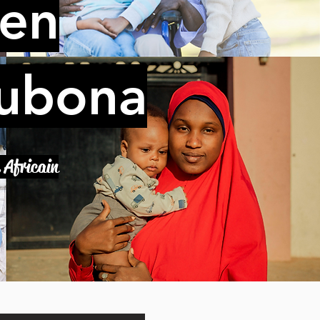
ien
wubona
 Africain