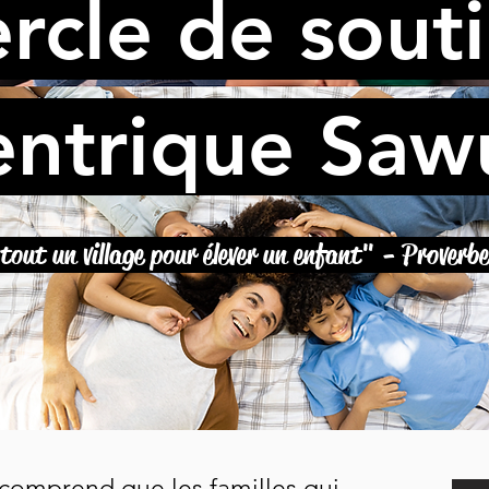
rcle de sout
entrique Sa
tout un village pour élever un enfant" - Proverbe
comprend que les familles qui