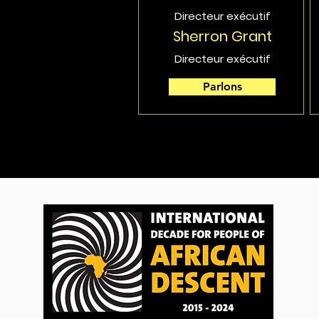
Directeur exécutif
Sherron Grant
Directeur exécutif
Parlons