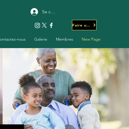
Se connecter
Faire un don
ontactez-nous
Galerie
Membres
New Page