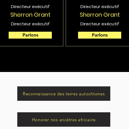
Directeur exécutif
Directeur exécutif
Sherron Grant
Sherron Grant
Directeur exécutif
Directeur exécutif
Parlons
Parlons
Reconnaissance des terres autochtones
Honorer nos ancêtres africains