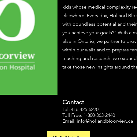
kids whose medical complexity requ
elsewhere. Every day, Holland Bloo
with boundless potential and thei
you achieve your goals?” With a m
else in Ontario, we partner to prov
within our walls and to prepare fa
teaching and research, we expand 
take those new insights around th
Contact
Tel: 416-425-6220
Toll Free: 1-800-363-2440
Email:
info@hollandbloorview.ca