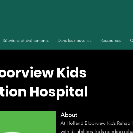
Réunions et événements
Dans les nouvelles
Ressources
C
oorview Kids
tion Hospital
About
At Holland Bloorview Kids Rehabili
with disabilities, kids needing rehab