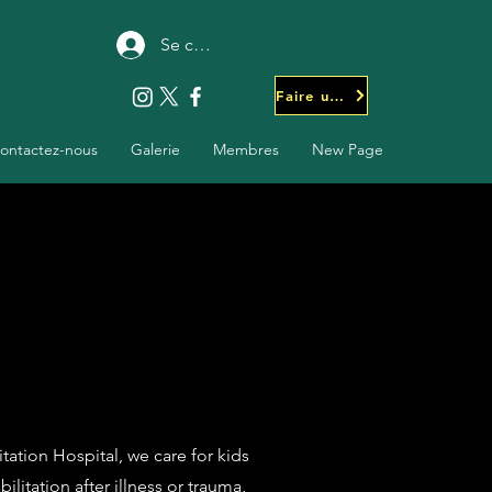
Se connecter
Faire un don
ontactez-nous
Galerie
Membres
New Page
tation Hospital, we care for kids
ilitation after illness or trauma,