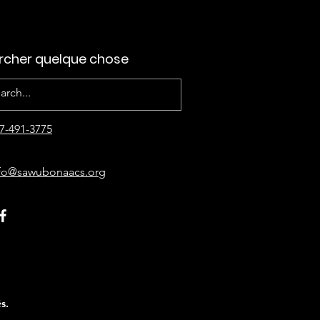
rcher quelque chose
7-4
91-3775
fo@sawubonaacs.org
s.