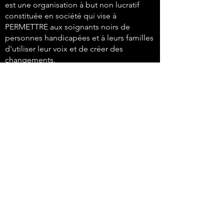
est une organisation à but non lucratif
constituée en société qui vise à
PERMETTRE aux soignants noirs de
personnes handicapées et à leurs familles
d'utiliser leur voix et de créer des
changements.
647-4
91-3775
info@sawubonaacs.org
Déclaration d'accessibilité
politique de confidentialité